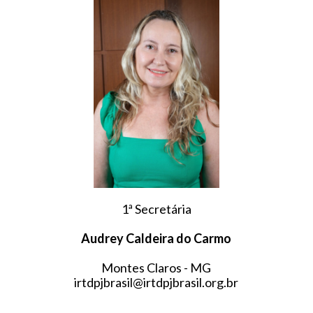
1ª Secretária
Audrey Caldeira do Carmo
Montes Claros - MG
irtdpjbrasil@irtdpjbrasil.org.br