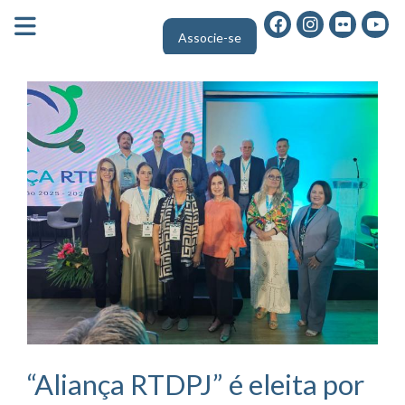
FECHA MENU
Associe-se
Área do Associado
“Aliança RTDPJ” é eleita por