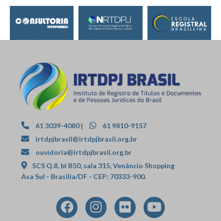
61 3039-4080
|
61 9810-9157
irtdpjbrasil@irtdpjbrasil.org.br
ouvidoria@irtdpjbrasil.org.br
SCS Q.8, bl B50, sala 315, Venâncio Shopping
Asa Sul - Brasília/DF - CEP: 70333-900.