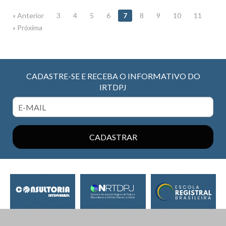
« Anterior
3
4
5
6
7
8
9
10
11
» Próxima
CADASTRE-SE E RECEBA O INFORMATIVO DO
IRTDPJ